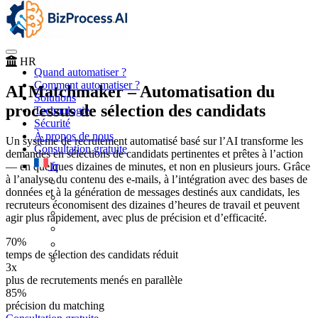
HR
Quand automatiser ?
Comment automatiser ?
AI Matchmaker – Automatisation du
Solutions
processus de sélection des candidats
Technologie
Sécurité
À propos de nous
Un système de recrutement automatisé basé sur l’AI transforme les
Consultation gratuite
demandes en sélections de candidats pertinentes et prêtes à l’action
fr
— en quelques dizaines de minutes, et non en plusieurs jours. Grâce
à l’analyse du contenu des e-mails, à l’intégration avec des bases de
données et à la génération de messages destinés aux candidats, les
recruteurs économisent des dizaines d’heures de travail et peuvent
agir plus rapidement, avec plus de précision et d’efficacité.
70%
temps de sélection des candidats réduit
3x
plus de recrutements menés en parallèle
85%
précision du matching