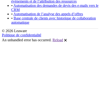
événements et de l’attribution des ressources
•
Automatisation des demandes de devis des e-mails vers le
CRM
•
Automatisation de l’analyse des appels d’offres
•
Base centrale de clients avec historique de collaboration
automatique
© 2026 Leaware
Politique de confidentialité
An unhandled error has occurred.
Reload
🗙