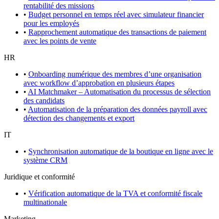
rentabilité des missions
•
Budget personnel en temps réel avec simulateur financier
pour les employés
•
Rapprochement automatique des transactions de paiement
avec les points de vente
HR
•
Onboarding numérique des membres d’une organisation
avec workflow d’approbation en plusieurs étapes
•
AI Matchmaker – Automatisation du processus de sélection
des candidats
•
Automatisation de la préparation des données payroll avec
détection des changements et export
IT
•
Synchronisation automatique de la boutique en ligne avec le
système CRM
Juridique et conformité
•
Vérification automatique de la TVA et conformité fiscale
multinationale
Marketing