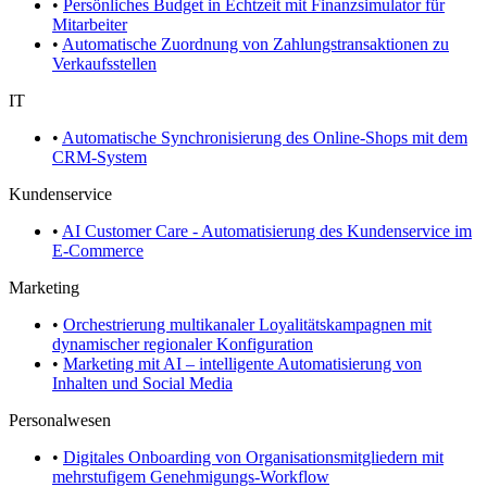
•
Persönliches Budget in Echtzeit mit Finanzsimulator für
Mitarbeiter
•
Automatische Zuordnung von Zahlungstransaktionen zu
Verkaufsstellen
IT
•
Automatische Synchronisierung des Online-Shops mit dem
CRM-System
Kundenservice
•
AI Customer Care - Automatisierung des Kundenservice im
E-Commerce
Marketing
•
Orchestrierung multikanaler Loyalitätskampagnen mit
dynamischer regionaler Konfiguration
•
Marketing mit AI – intelligente Automatisierung von
Inhalten und Social Media
Personalwesen
•
Digitales Onboarding von Organisationsmitgliedern mit
mehrstufigem Genehmigungs-Workflow