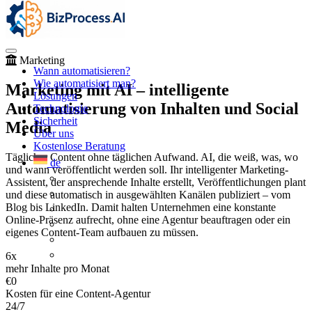
Marketing
Wann automatisieren?
Wie automatisiert man?
Marketing mit AI – intelligente
Lösungen
Automatisierung von Inhalten und Social
Technologie
Sicherheit
Media
Über uns
Kostenlose Beratung
Täglicher Content ohne täglichen Aufwand. AI, die weiß, was, wo
de
und wann veröffentlicht werden soll. Ihr intelligenter Marketing-
Assistent, der ansprechende Inhalte erstellt, Veröffentlichungen plant
und diese automatisch in ausgewählten Kanälen publiziert – vom
Blog bis LinkedIn. Damit halten Unternehmen eine konstante
Online-Präsenz aufrecht, ohne eine Agentur beauftragen oder ein
eigenes Content-Team aufbauen zu müssen.
6x
mehr Inhalte pro Monat
€0
Kosten für eine Content-Agentur
24/7