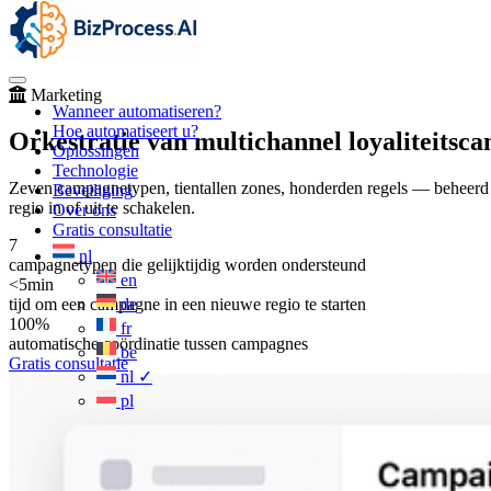
Marketing
Wanneer automatiseren?
Hoe automatiseert u?
Orkestratie van multichannel loyaliteitsc
Oplossingen
Technologie
Zeven campagnetypen, tientallen zones, honderden regels — beheerd 
Beveiliging
regio in of uit te schakelen.
Over ons
Gratis consultatie
7
nl
campagnetypen die gelijktijdig worden ondersteund
en
<5min
tijd om een campagne in een nieuwe regio te starten
de
100%
fr
automatische coördinatie tussen campagnes
be
Gratis consultatie
nl
✓
pl