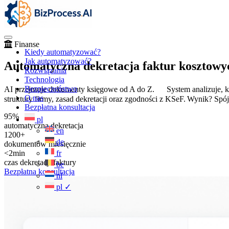
Finanse
Kiedy automatyzować?
Jak automatyzować?
Automatyczna dekretacja faktur kosztowyc
Rozwiązania
Technologia
Bezpieczeństwo
AI przejmuje dokumenty księgowe od A do Z. System analizuje, klas
O nas
struktury firmy, zasad dekretacji oraz zgodności z KSeF. Wynik? Spój
Bezpłatna konsultacja
95%
pl
automatyczna dekretacja
en
1200+
de
dokumentów miesięcznie
<2min
fr
czas dekretacji faktury
be
Bezpłatna konsultacja
nl
pl
✓