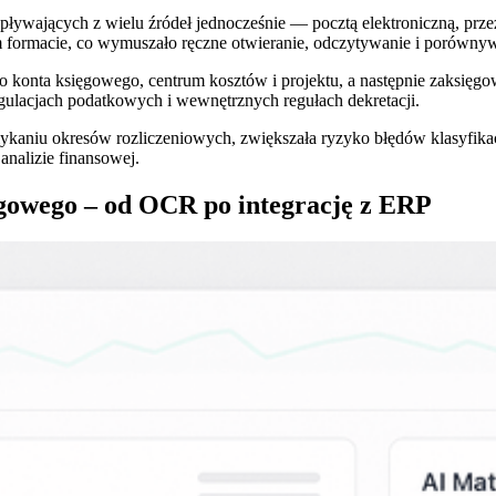
 napływających z wielu źródeł jednocześnie — pocztą elektroniczną, p
 formacie, co wymuszało ręczne otwieranie, odczytywanie i porównyw
o konta księgowego, centrum kosztów i projektu, a następnie zaksięg
egulacjach podatkowych i wewnętrznych regułach dekretacji.
kaniu okresów rozliczeniowych, zwiększała ryzyko błędów klasyfikac
analizie finansowej.
gowego – od OCR po integrację z ERP