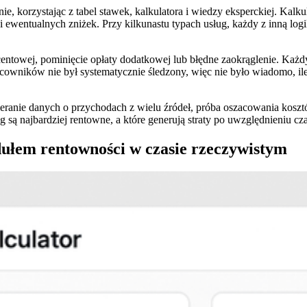
ie, korzystając z tabel stawek, kalkulatora i wiedzy eksperckiej. Kal
wentualnych zniżek. Przy kilkunastu typach usług, każdy z inną logi
ntowej, pominięcie opłaty dodatkowej lub błędne zaokrąglenie. Każd
acowników nie był systematycznie śledzony, więc nie było wiadomo, ile
ranie danych o przychodach z wielu źródeł, próba oszacowania kosztó
g są najbardziej rentowne, a które generują straty po uwzględnieniu cz
ułem rentowności w czasie rzeczywistym