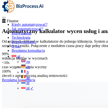
Finanse
Kiedy automatyzować?
Jak automatyzować?
Automatyczny kalkulator wycen usług i ana
Rozwiązania
Technologia
Od ręcznych obliczeń w kalkulatorze do jednego kliknięcia. System 
Bezpieczeństwo
urzędowe i zniżki. Połączenie z modułem czasu pracy daje pełny obr
O nas
Bezpłatna konsultacja
99%
pl
redukcja błędów w wycenach
en
<10s
czas wygenerowania wyceny
de
100%
fr
zleceń z automatyczną analizą rentowności
be
Bezpłatna konsultacja
nl
pl
✓