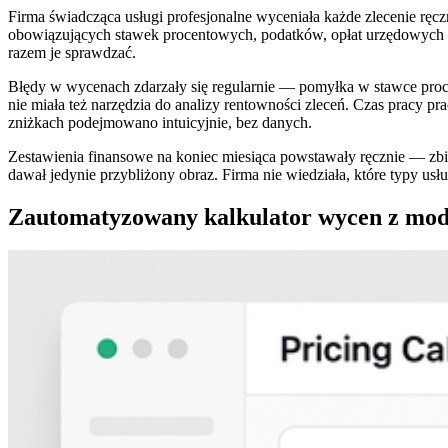
Firma świadcząca usługi profesjonalne wyceniała każde zlecenie ręczn
obowiązujących stawek procentowych, podatków, opłat urzędowych i e
razem je sprawdzać.
Błędy w wycenach zdarzały się regularnie — pomyłka w stawce proce
nie miała też narzędzia do analizy rentowności zleceń. Czas pracy pr
zniżkach podejmowano intuicyjnie, bez danych.
Zestawienia finansowe na koniec miesiąca powstawały ręcznie — zbie
dawał jedynie przybliżony obraz. Firma nie wiedziała, które typy usłu
Zautomatyzowany kalkulator wycen z mod