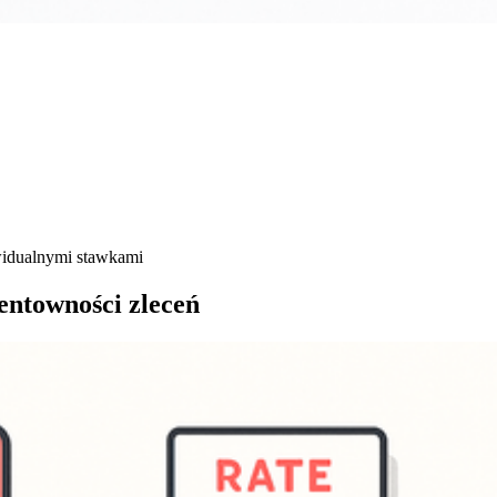
widualnymi stawkami
entowności zleceń